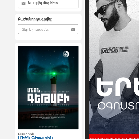
Կապվել մեզ հետ
Բաժանորդագրվել:
Թատրոն
Մեծն Գեթսբին