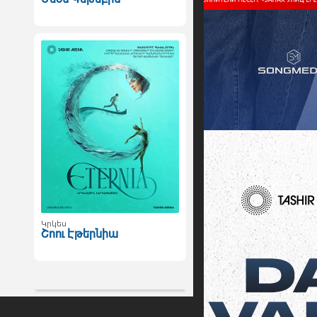
Կրկես
Շոու Էթերնիա