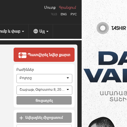
Մուտք
Գրանցում
ՀԱՅ
ENG
РУС
ումբ և փաբ
Այլ
Պատվիրել նվեր քարտ
Բաժիններ
Բոլորը
Շաբաթ, Օգոստոս 8, 2026
Ցուցադրել
Ավելացնել միջոցառում