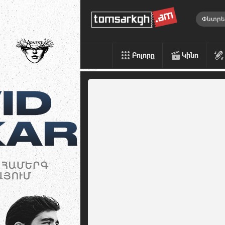
Բոլորը
Կինո