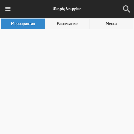
Անդրեյ Կուրբետ
Мероприятия
Расписание
Места