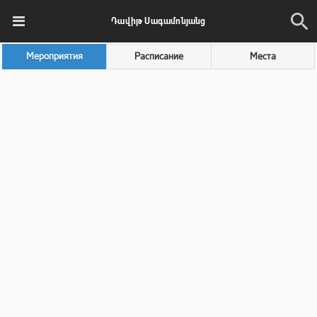
Դավիթ Սագամոնյանց
Мероприятия
Расписание
Места