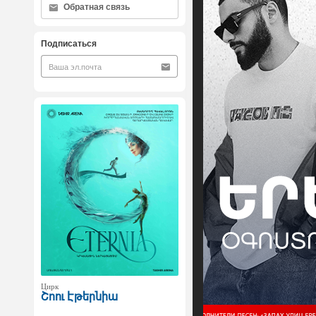
Обратная связь
Подписаться
Цирк
Շոու Էթերնիա