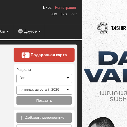
Вход
Регистрация
ՀԱՅ
ENG
РУС
абы
Другое
Подарочная карта
Разделы
Все
пятница, августа 7, 2026
Показать
Добавить мероприятие