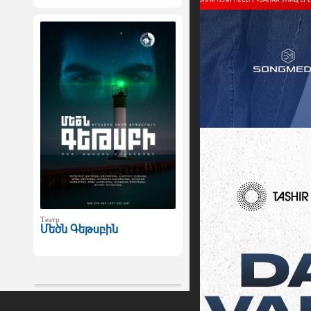
Театр
Մեծն Գեթսբին