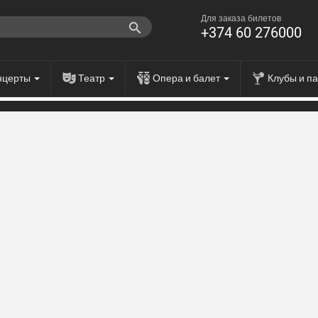
Для заказа билетов
+374 60 276000
нцерты
Театр
Опера и балет
Клубы и п