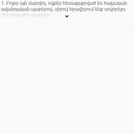
1. Բոլոր այն մարդիկ, ովքեր հետաքրքրված են hայկական
ավանդական պարերով, սիրով հրավիրում ենք սովորելու
մեր ազգային պարերը:
2. Պարապմունքների ժամանակ կսովորենք Հայկական
Lեռնաշխարհի տարբեր շրջանների և գավառների ծիսական
ու պաշտամունքային պարերը:
3. Շատ կարճ ժամանակահատվածում կտիրապետեք
hայկական պարերի առանձնահատկություններին և նրանց
կատարման յուրահատուկ տիեզերական շարժումներին:
4. Մեր խմբի նպատակն է ստեղծել պրոֆեսիոնալ
ավանդական պարի համույթ, որը նոր շունչ կհաղորդի և
նորովի կպահպանի ազգային մշակույթը` գեղեցիկ ձևով
մատուցելով այն մեր ժողովրդին:
5. <<Արեգ>> խումբը <<Կարին>>ավանդական երգի-պարի
շառավիղ խմբերից մեկն է: Այն հիմնադրվել է 2009թ.-ին, իսկ
խումբը որպես <<Արեգ>> կնքվել է 2013թ.-ին: Խմբի գեղ.
ղեկավարներն են Արտավազդ Այվազյանը և Աննա
Բաբայանը:
6.<<Արեգ>> ավանդական երգի-պարի համույթի մասին
հավելյալ տեղեկություններ ստանալու համար կարող եք
հետևել մեզ Ֆեյսբուքյան և յութուբյան էջերով:
7. Դասընթացները տեղի են ունենալու շաբաթական երկու