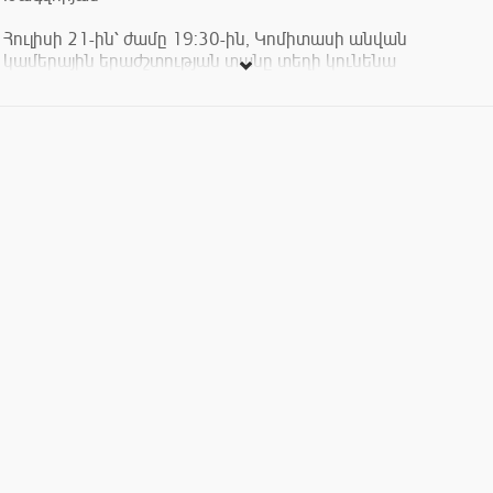
Հուլիսի 21-ին՝ ժամը 19:30-ին, Կոմիտասի անվան
կամերային երաժշտության տանը տեղի կունենա
երգեհոնային երաժշտության համերգ:
Մենահամերգով հանդես կգա Հարություն Թագվորյանը:
Կհնչեն բարոկկո դարաշրջանի գերմանացի և իտալացի
կոմպոզիտորների ստեղծագործություններ:
Համերգին մասնակցում են՝ սոպրանո Նելլի Գասպարյանը և
քանոնահարուհի Մարիաննա Գևորգյանը։
Ծրագրում՝
Նիկոլաուս Բրունս. Պրելյուդ և ֆուգա սոլ մաժոր
Ջիրոլամո Ֆրեսկոբալդի. Տոկկատ սոլ մաժոր
Դիտրիխ Բուքստեհուդե. Պրելյուդ և ֆուգա ռե մինոր,
BuxWV140
Ջիրոլամո Ֆրեսկոբալդի. Կապրիչչիո, Արիա վարիացիայով
Ջովաննի Բատիստա Պերգոլեզի. Արիա Ստաբատ
Մատերից՝ «Vidit
zum» (Նելլի Գասպարյան, սոպրանո)
Տոմազո Ալբինոնի. Ադաջիո (Մարիաննա Գևորգյան, քանոն)