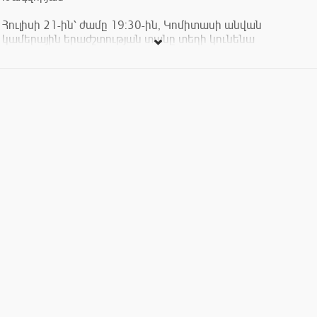
Հուլիսի 21-ին՝ ժամը 19:30-ին, Կոմիտասի անվան
կամերային երաժշտության տանը տեղի կունենա
երգեհոնային երաժշտության համերգ:
Մենահամերգով հանդես կգա Հարություն Թագվորյանը:
Կհնչեն բարոկկո դարաշրջանի գերմանացի և իտալացի
կոմպոզիտորների ստեղծագործություններ:
Համերգին մասնակցում են՝ սոպրանո Նելլի Գասպարյանը և
քանոնահարուհի Մարիաննա Գևորգյանը։
Ծրագրում՝
Նիկոլաուս Բրունս. Պրելյուդ և ֆուգա սոլ մաժոր
Ջիրոլամո Ֆրեսկոբալդի. Տոկկատ սոլ մաժոր
Դիտրիխ Բուքստեհուդե. Պրելյուդ և ֆուգա ռե մինոր,
BuxWV140
Ջիրոլամո Ֆրեսկոբալդի. Կապրիչչիո, Արիա վարիացիայով
Ջովաննի Բատիստա Պերգոլեզի. Արիա Ստաբատ
Մատերից՝ «Vidit
zum» (Նելլի Գասպարյան, սոպրանո)
Տոմազո Ալբինոնի. Ադաջիո (Մարիաննա Գևորգյան, քանոն)