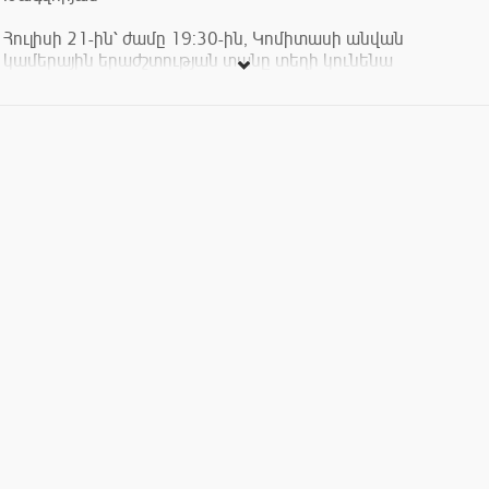
Հուլիսի 21-ին՝ ժամը 19:30-ին, Կոմիտասի անվան
կամերային երաժշտության տանը տեղի կունենա
երգեհոնային երաժշտության համերգ:
Մենահամերգով հանդես կգա Հարություն Թագվորյանը:
Կհնչեն բարոկկո դարաշրջանի գերմանացի և իտալացի
կոմպոզիտորների ստեղծագործություններ:
Համերգին մասնակցում են՝ սոպրանո Նելլի Գասպարյանը և
քանոնահարուհի Մարիաննա Գևորգյանը։
Ծրագրում՝
Նիկոլաուս Բրունս. Պրելյուդ և ֆուգա սոլ մաժոր
Ջիրոլամո Ֆրեսկոբալդի. Տոկկատ սոլ մաժոր
Դիտրիխ Բուքստեհուդե. Պրելյուդ և ֆուգա ռե մինոր,
BuxWV140
Ջիրոլամո Ֆրեսկոբալդի. Կապրիչչիո, Արիա վարիացիայով
Ջովաննի Բատիստա Պերգոլեզի. Արիա Ստաբատ
Մատերից՝ «Vidit
zum» (Նելլի Գասպարյան, սոպրանո)
Տոմազո Ալբինոնի. Ադաջիո (Մարիաննա Գևորգյան, քանոն)