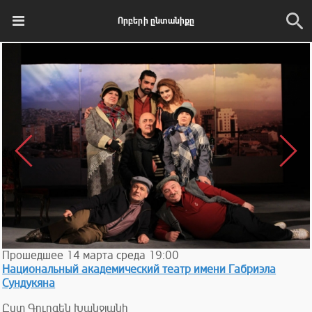
Որբերի ընտանիքը
Прошедшее
14
марта
среда
19:00
Национальный академический театр имени Габриэла
Сундукяна
Ըստ Գուրգեն Խանջյանի