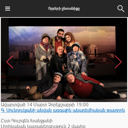
Որբերի ընտանիքը
Ավարտված
14
Մարտ
Չորեքշաբթի
19:00
Գ. Սունդուկյանի անվան ազգային ակադեմիական թատրոն
Ըստ Գուրգեն Խանջյանի
Լիրիկական կատակերգություն 2 մասից