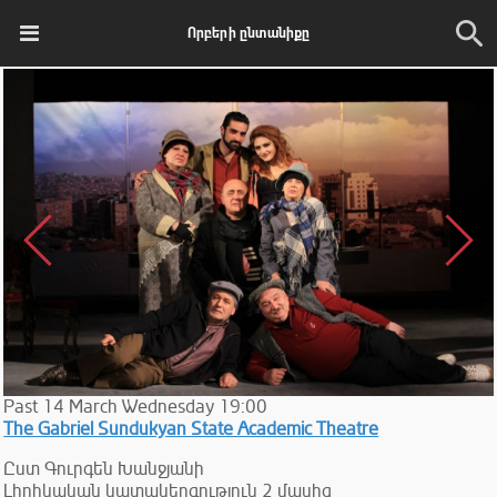
Որբերի ընտանիքը
Past
14
March
Wednesday
19:00
The Gabriel Sundukyan State Academic Theatre
Ըստ Գուրգեն Խանջյանի
Լիրիկական կատակերգություն 2 մասից