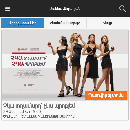
Ժաննա Քոչարյան
Միջոցառումներ
Ժամանակացույց
Վայր
Պատվիրել տոմս
Չկա տղամարդ՝ չկա պրոբլեմ
29 Սեպտեմբեր 19:00
Երևանի Պետական Կամերային Թատրոն