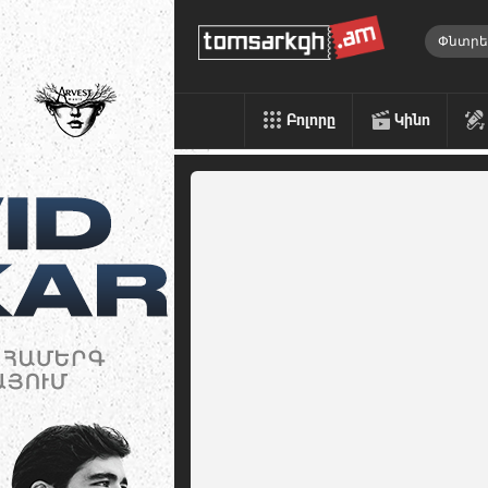
Բոլորը
Կինո