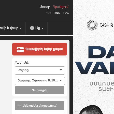
Մուտք
Գրանցում
ՀԱՅ
ENG
РУС
ումբ և փաբ
Այլ
Պատվիրել նվեր քարտ
Բաժիններ
Բոլորը
Շաբաթ, Օգոստոս 8, 2026
Ցուցադրել
Ավելացնել միջոցառում