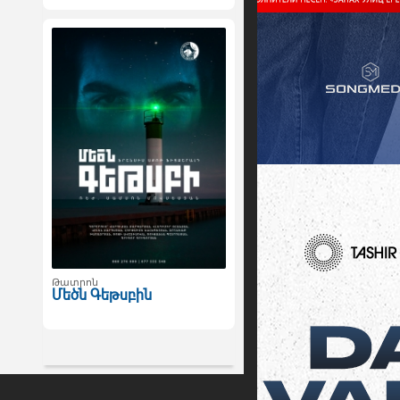
Թատրոն
Մեծն Գեթսբին