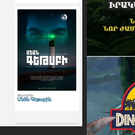
Թատրոն
Մեծն Գեթսբին