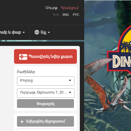
Մուտք
Գրանցում
ՀԱՅ
ENG
РУС
ումբ և փաբ
Այլ
Պատվիրել նվեր քարտ
Բաժիններ
Բոլորը
Ուրբաթ, Օգոստոս 7, 2026
Ցուցադրել
Ավելացնել միջոցառում