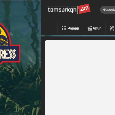
Բոլորը
Կինո