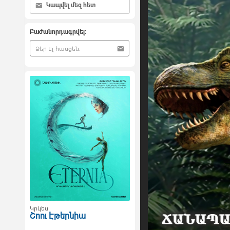
Կապվել մեզ հետ
Բաժանորդագրվել:
Կրկես
Շոու Էթերնիա