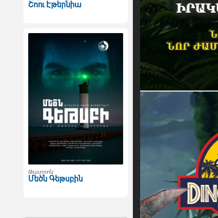
Շոու Էթերնիա
Թատրոն
Մեծն Գեթսբին