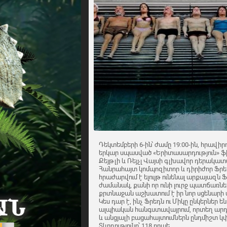
Դեկտեմբերի 6-ին՝ ժամը 19:00-ին, հրավիր
երկար սպասված «Երիտասարդություն» ֆի
Քեյթլի և Ռեյչլ Վայսի գլխավոր դերակատ
Հանրահայտ կոմպոզիտոր և դիրիժոր Ֆրեդը
հրաժարվում է ելույթ ունենալ արքայազն
ժամանակ, քանի որ ունի լուրջ պատճառնե
քրտնաջան աշխատում է իր նոր սցենարի վ
Կես դար է, ինչ Ֆրեդն ու Միկը ընկերներ 
ալպիական հանգստավայրում, որտեղ արդե
և անցյալի բացահայտումներն ընդմիշտ 
Տևողությունը՝ 118 րոպե