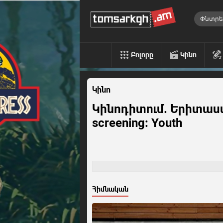
Բոլորը
Կինո
Կինո
Կինոդիտում. Երիտասա
screening: Youth
Հիմնական