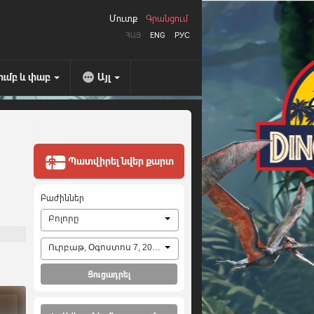
Մուտք
Գրանցում
ՀԱՅ
ENG
РУС
ումբ և փաբ
Այլ
Պատվիրել նվեր քարտ
Բաժիններ
Բոլորը
Ուրբաթ, Օգոստոս 7, 2026
Ցուցադրել