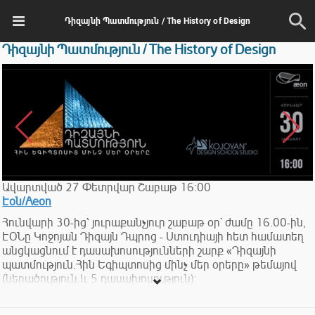
Դիզայնի Պատմություն / The History of Design
Դիզայնի Պատմություն / The History of Design
Ավարտված
27
Փետրվար
Շաբաթ
16:00
Էօն/Aeon
Հունվարի 30-ից՝ յուրաքանչյուր շաբաթ օր` ժամը 16.00-ին,
ԷՕՆը Կոջոյան Դիզայն Դպրոց - Ստուդիայի հետ համատեղ
անցկացնում է դասախոսությունների շարք «Դիզայնի
պատմություն.Հին Եգիպտոսից մինչ մեր օրերը» թեմայով
(ներածություն և 5 դասախոսություն):
Հաղթահարելով ժամանակի ու տարածության արգելքները՝
դուք կծանոթանաք դիզայնի անցած ճանապարհին: