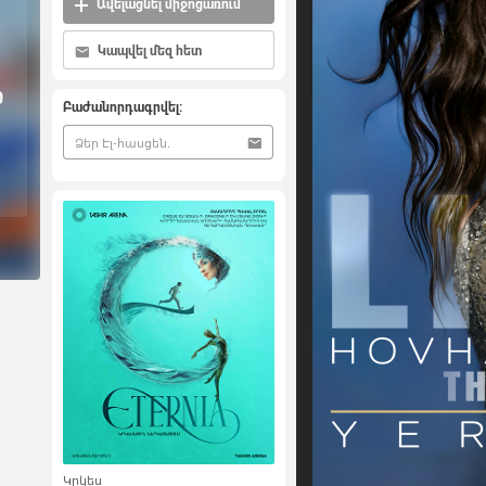
Ավելացնել միջոցառում
Կապվել մեզ հետ
0
Բաժանորդագրվել:
Կրկես