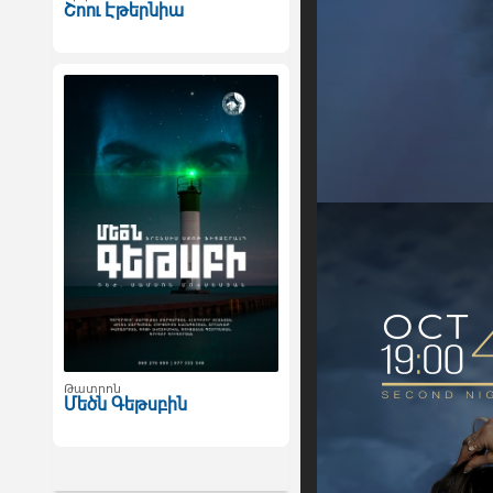
Շոու Էթերնիա
Թատրոն
Մեծն Գեթսբին