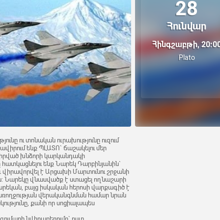
28
Հունվար
Հինգշաբթի, 20:0
Plato
թյունը ու տոնական ուրախությունը ուզում
վիրում ենք ՊԼԱՏՈ` ճաշակելու մեր
վիրված խնձորի կարկանդակի
ը հատկացնելու ենք Նարեկ Դարբինյանին`
 վիրավորվել է Արցախի Մարտունու շրջանի
ն: Նարեկը վնասվածք է ստացել ողնաշարի
տարեկան, բայց իսկական հերոսի վարքագիծ է
 առողջության վերականգնման համար նրան
ւթյունը, քանի որ սոցիալապես
 գումարի նվիրաբերումը` ըստ