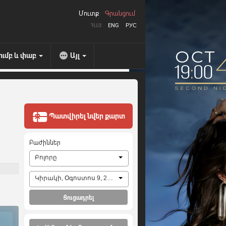
Մուտք
Գրանցում
ՀԱՅ
ENG
РУС
ումբ և փաբ
Այլ
Պատվիրել նվեր քարտ
Բաժիններ
Բոլորը
Կիրակի, Օգոստոս 9, 2026
Ցուցադրել