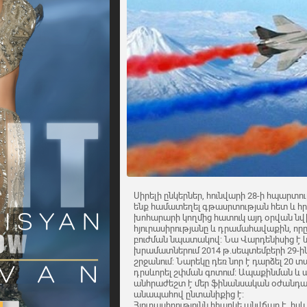
Սիրելի ընկերներ, հունվարի 28-ի հպարտու
ենք համատեղել գթասրտության հետ և հրա
խոհարարի կողմից հատուկ այդ օրվան ն
հյուրասիրությանը և դրամահավաքին, որ
բուժման նպատակով: Նա Վարդենիսից է և
խրամատներում 2014 թ.սեպտեմբերի 29-ի
շրջանում: Նարեկը դեռ նոր է դարձել 20 
դրսևորել շփման գոտում։ Ապաքինման և
անհրաժեշտ է մեր ֆինանսական օժանդակո
անապահով ընտանիքից է:
Հյուրասիրությունն իհարկե անվճար է, իսկ