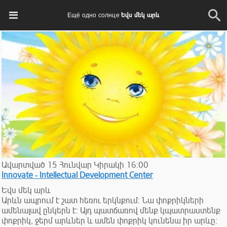
Ещё одно солнце Եվս մեկ արև
Ավարտված
15
Հունվար
Կիրակի
16:00
Innovate - Intellectual Development Center
Եվս մեկ արև
Արևն ապրում է շատ հեռու երկնքում։ Նա փոքրիկների
ամենալավ ընկերն է։ Այդ պատճառով մենք կպատրաստենք
փոքրիկ, ջերմ արևներ և ամեն փոքրիկ կունենա իր արևը։