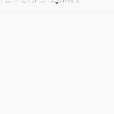
Սպասում ենք ձեզ կիրակի ժամը 16։00-ին։
Ещё одно солнце
Солнце живёт далеко на небе. Оно лучший друг малышей.
Вот почему мы решили приготовить маленьких, тёплых
солнышек. Пусть у каждого ребёнка будет своё солнце,
которое будет греть их в эти холодные дни.
Ждём Вас в воскресенье 16:00.