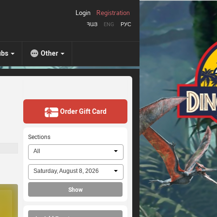
Login
Registration
ՀԱՅ
ENG
РУС
ubs
Other
Order Gift Card
Sections
All
Saturday, August 8, 2026
Show