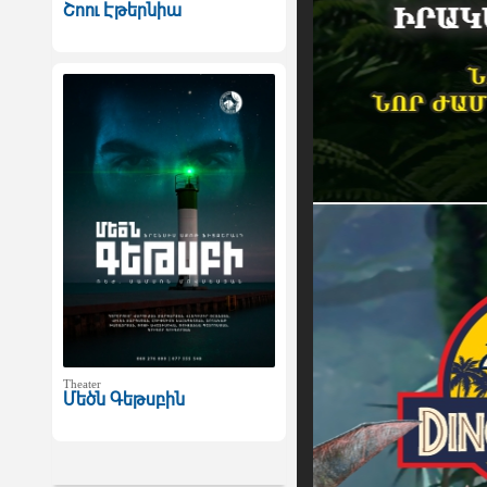
Շոու Էթերնիա
Theater
Մեծն Գեթսբին