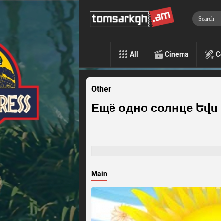
All
Cinema
C
Other
Ещё одно солнце Եվս
Main