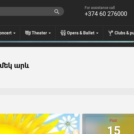
For assistance call
+374 60 276000
oncert
Theater
Opera & Ballet
Clubs & p
 մեկ արև
Past
15