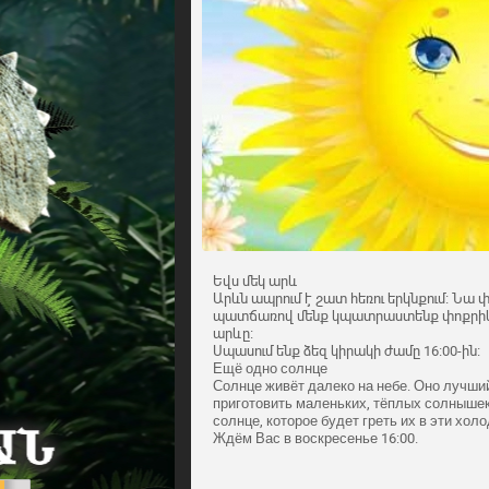
Եվս մեկ արև
Արևն ապրում է շատ հեռու երկնքում։ Նա 
պատճառով մենք կպատրաստենք փոքրիկ, ջ
արևը։
Սպասում ենք ձեզ կիրակի ժամը 16։00-ին։
Ещё одно солнце
Солнце живёт далеко на небе. Оно лучши
приготовить маленьких, тёплых солнышек.
солнце, которое будет греть их в эти хол
Ждём Вас в воскресенье 16:00.