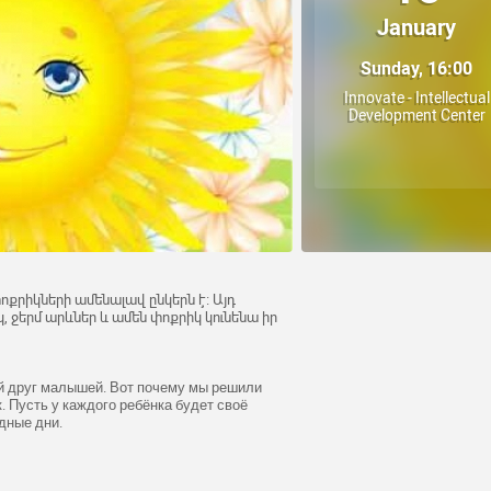
January
Sunday, 16:00
Innovate - Intellectual
Development Center
փոքրիկների ամենալավ ընկերն է։ Այդ
երմ արևներ և ամեն փոքրիկ կունենա իր
й друг малышей. Вот почему мы решили
 Пусть у каждого ребёнка будет своё
одные дни.