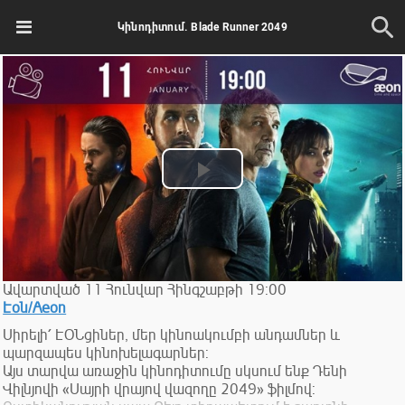
Կինոդիտում. Blade Runner 2049
Play
Video
Ավարտված
11
Հունվար
Հինգշաբթի
19:00
Էօն/Aeon
Սիրելի՛ ԷՕՆցիներ, մեր կինոակումբի անդամներ և
պարզապես կինոխելագարներ:
Այս տարվա առաջին կինոդիտումը սկսում ենք Դենի
Վիլնյովի «Սայրի վրայով վազողը 2049» ֆիլմով: