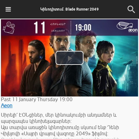
Կինոդիտում. Blade Runner 2049
Play
Video
Past
11
January
Thursday
19:00
Aeon
Սիրելի՛ ԷՕՆցիներ, մեր կինոակումբի անդամներ և
պարզապես կինոխելագարներ:
Այս տարվա առաջին կինոդիտումը սկսում ենք Դենի
Վիլնյովի «Սայրի վրայով վազողը 2049» ֆիլմով: