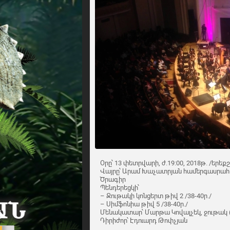
Օրը՝ 13 փետրվարի, ժ.19:00, 2018թ. /երե
Վայրը՝ Արամ Խաչատրյան համերգասրահ
Ծրագիր
Պենդերեցկի՝
– Ջութակի կոնցերտ թիվ 2 /38-40ր./
– Սիմֆոնիա թիվ 5 /38-40ր./
Մենակատար՝ Մարթա Կովալչեկ, ջութակ 
Դիրիժոր՝ Էդուարդ Թոփչյան