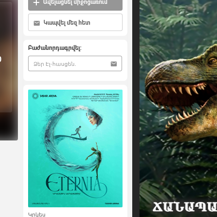
Ավելացնել միջոցառում
Կապվել մեզ հետ
Բաժանորդագրվել:
0
Կրկես