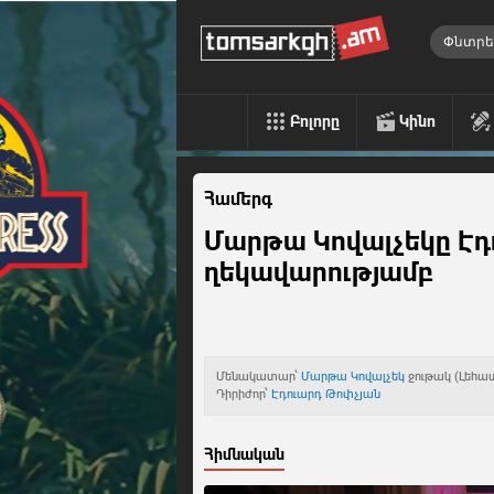
Բոլորը
Կինո
Համերգ
Մարթա Կովալչեկը Էդ
ղեկավարությամբ
Մենակատար՝
Մարթա Կովալչեկ
ջութակ (Լեհա
Դիրիժոր՝
Էդուարդ Թոփչյան
Հիմնական