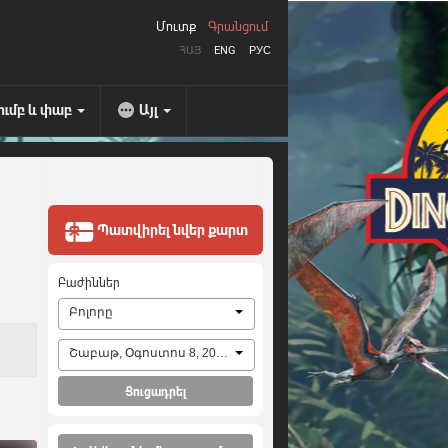
Մուտք
Գրանցում
ՀԱՅ
ENG
РУС
ումբ և փաբ
Այլ
Պատվիրել նվեր քարտ
Բաժիններ
Բոլորը
Շաբաթ, Օգոստոս 8, 2026
Ցուցադրել