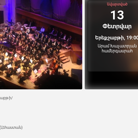
Ավարտված
13
Փետրվար
Երեքշաբթի, 19:0
Արամ Խաչատրյան
համերգասրահ
քշաբթի/
(Լեհաստան)