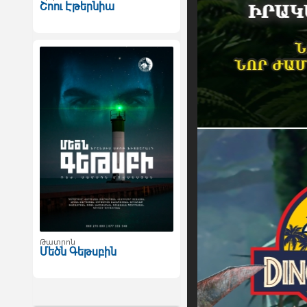
Շոու Էթերնիա
Թատրոն
Մեծն Գեթսբին