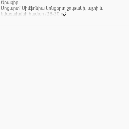
Ծրագիր
Մոցարտ՝ Սիմֆոնիա-կոնցերտ ջութակի, ալտի և
նվագախմբի համար /28-30 ր./
Լիստ՝ Դաշնամուրի կոնցերտ թիվ 2 /20-22 ր./
Բրուխ՝ Շոտլանդական ֆանտազիա ջութակի և նվագախմբի
համար
Տոմսերի արժեքը՝ 1000 - 8000 ՀՀ դրամ