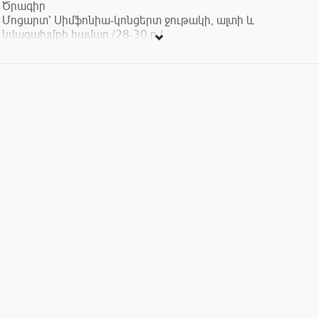
Ծրագիր
Մոցարտ՝ Սիմֆոնիա-կոնցերտ ջութակի, ալտի և
նվագախմբի համար /28-30 ր./
Լիստ՝ Դաշնամուրի կոնցերտ թիվ 2 /20-22 ր./
Բրուխ՝ Շոտլանդական ֆանտազիա ջութակի և նվագախմբի
համար
Տոմսերի արժեքը՝ 1000 - 8000 ՀՀ դրամ