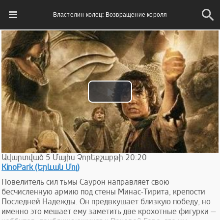
Властелин колец: Возвращение короля
Play
Video
Ավարտված
5
Մայիս
Չորեքշաբթի
20:20
KinoPark (Երևան Մոլ)
Повелитель сил тьмы Саурон направляет свою
бесчисленную армию под стены Минас-Тирита, крепости
Последней Надежды. Он предвкушает близкую победу, но
именно это мешает ему заметить две крохотные фигурки —