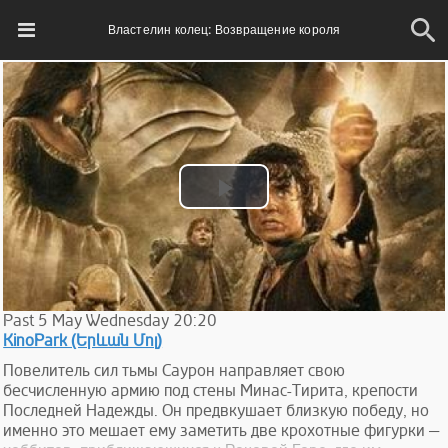
Властелин колец: Возвращение короля
Play
Video
Past
5
May
Wednesday
20:20
KinoPark (Երևան Մոլ)
Повелитель сил тьмы Саурон направляет свою
бесчисленную армию под стены Минас-Тирита, крепости
Последней Надежды. Он предвкушает близкую победу, но
именно это мешает ему заметить две крохотные фигурки —