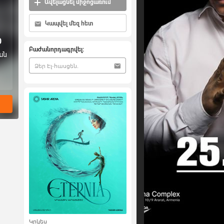
Ավելացնել միջոցառում
Կապվել մեզ հետ
0
Բաժանորդագրվել:
ան
Կրկես