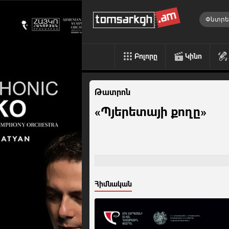
Բոլորը
Կինո
Թատրոն
«Պյերետայի քողը»
Հիմնական