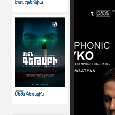
Շոու Էթերնիա
Թատրոն
Մեծն Գեթսբին