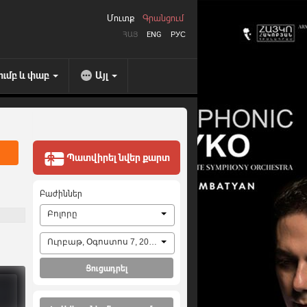
Մուտք
Գրանցում
ՀԱՅ
ENG
РУС
ումբ և փաբ
Այլ
Պատվիրել նվեր քարտ
Բաժիններ
Բոլորը
Ուրբաթ, Օգոստոս 7, 2026
Ցուցադրել