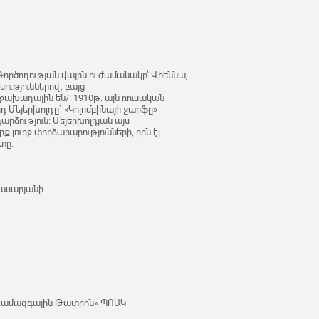
 Գործողության վայրն ու ժամանակը՝ Վիեննա,
ություններով, բայց
խաղային են/։ 1910թ. այն ռուսական
դ Մեյերխոլդը` «Կոլոմբինայի շարֆը»
րձություն: Մեյերխոլդյան այս
 լուրջ փորձարարությունների, որն էլ
տը:
ասարյանի
 Համազգային Թատրոն» ՊՈԱԿ