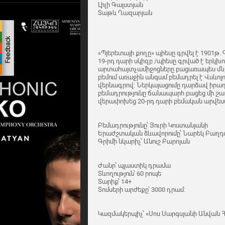
Լիլի Գալստյան
Տաթև Ղազարյան
«Պյերետայի քողը» պիեսը գրվել է 1901թ.
19-րդ դարի սկիզբ /պիեսը գրված է երկխոս
արտահայտչամիջոցները բացառապես մնջա
բեմում առաջին անգամ բեմադրել է Վսևոլո
վերնագրով: Ներկայացումը դարձավ իրադա
բեմադրությունը ճանապարհ բացեց մի շարք
վերափոխեց 20-րդ դարի բեմական արվես
Բեմադրությունը՝ Յուրի Կոստանյանի
Երաժշտական ձևավորումը՝ Նարեկ Բաղդ
Գրիմի նկարիչ՝ Անուշ Բարոյան
Ժանր՝ պլաստիկ դրամա
Տևողություն՝ 60 րոպե
Տարիք՝ 14+
Տոմսերի արժեքը՝ 3000 դրամ:
Կազմակերպիչ՝ «Սոս Սարգսյանի Անվան