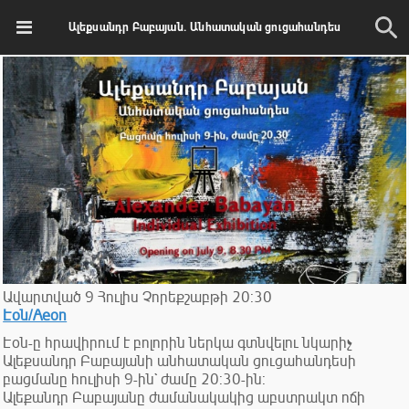
Ալեքսանդր Բաբայան. Անհատական ցուցահանդես
Ավարտված
9
Հուլիս
Չորեքշաբթի
20:30
Էօն/Aeon
Էօն-ը հրավիրում է բոլորին ներկա գտնվելու նկարիչ
Ալեքսանդր Բաբայանի անհատական ցուցահանդեսի
բացմանը հուլիսի 9-ին` ժամը 20:30-ին:
Ալեքանդր Բաբայանը ժամանակակից աբստրակտ ոճի