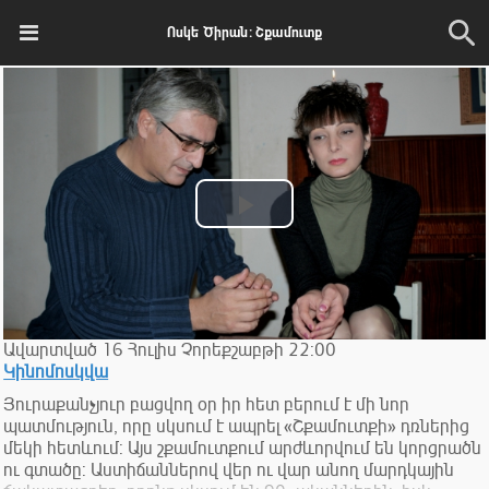
Ոսկե Ծիրան: Շքամուտք
Play
Video
Ավարտված
16
Հուլիս
Չորեքշաբթի
22:00
Կինոմոսկվա
Յուրաքանչյուր բացվող օր իր հետ բերում է մի նոր
պատմություն, որը սկսում է ապրել «Շքամուտքի» դռներից
մեկի հետևում: Այս շքամուտքում արժևորվում են կորցրածն
ու գտածը: Աստիճաններով վեր ու վար անող մարդկային