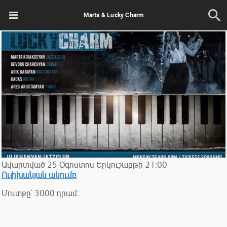
Marta & Lucky Charm
Ավարտված
25
Օգոստոս
Երկուշաբթի
21:00
Ուլիխանյան ակումբ
Մուտքը` 3000 դրամ: