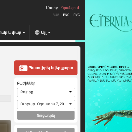
Մուտք
Գրանցում
ՀԱՅ
ENG
РУС
ումբ և փաբ
Այլ
Պատվիրել նվեր քարտ
Բաժիններ
Բոլորը
Ուրբաթ, Օգոստոս 7, 2026
Ցուցադրել