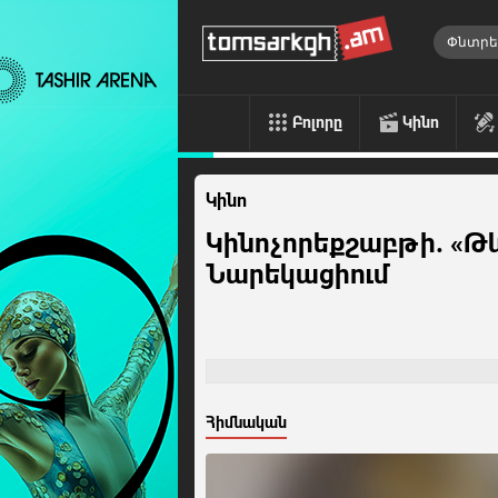
Բոլորը
Կինո
Կինո
Կինոչորեքշաբթի. «Թ
Նարեկացիում
Հիմնական