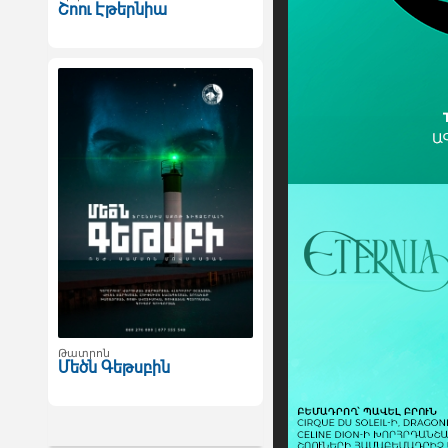
Շոու Էթերնիա
Թատրոն
Մեծն Գեթսբին