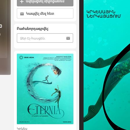
Ավելացնել միջոցառում
Կապվել մեզ հետ
0
Բաժանորդագրվել:
ի
Կրկես