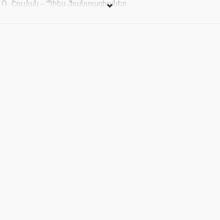
Ռ. Շուման – Պիես-Ֆանտազիաներ
Ֆ. Շոպեն-Ա. Գլազունով – Էտյուդ
Ֆ. Շոպեն – Փայլուն պոլոնեզ
Մուտքը՝ 2000 դրամ: