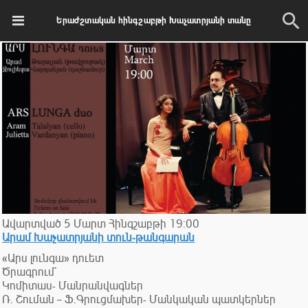
Երաժշտական հինգշաբթի Խաչատրյանի տանը
Ավարտված
5
Մարտ
Հինգշաբթի
19:00
Արամ Խաչատրյանի տուն-թանգարան
«Արս լունգա» դուետ
Ծրագրում`
Կոմիտաս- Մանրանվագներ
Ռ. Շուման – Ֆ.Գրուցմախեր- Մանկական պատկերներ