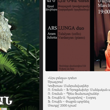
«Արս լունգա» դուետ
Ծրագրում`
Կոմիտաս- Մանրանվագներ
Ռ. Շուման – Ֆ.Գրուցմախեր- Մանկական
Ռ. Շուման – Պիես-Ֆանտազիաներ
Ֆ. Շոպեն-Ա. Գլազունով – Էտյուդ
Ֆ. Շոպեն – Փայլուն պոլոնեզ
Մուտքը՝ 2000 դրամ: