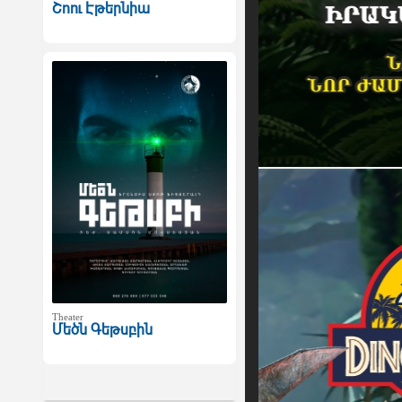
Շոու Էթերնիա
Theater
Մեծն Գեթսբին