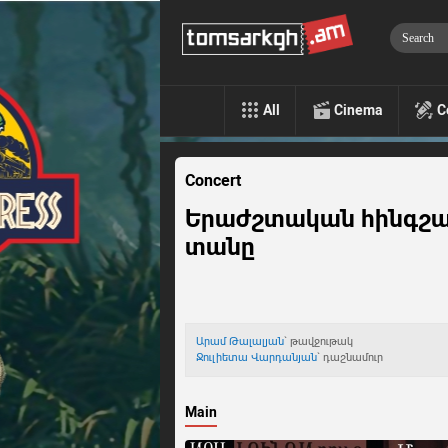
All
Cinema
C
Concert
Երաժշտական հինգշ
տանը
Արամ Թալալյան
` թավջութակ
Ջուլիետա Վարդանյան
` դաշնամուր
Main