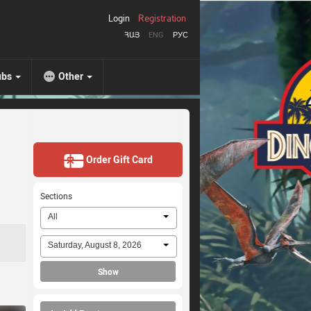
Login
Registration
ՀԱՅ
ENG
РУС
ubs
Other
Order Gift Card
Sections
All
Saturday, August 8, 2026
Show