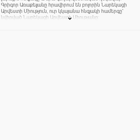
Գրիգոր Առաքելյանը հրավիրում են բոլորին Նարեկացի
Արվեստի Միություն, ուր կկայանա հնգյակի համերգը՝
նվիրված Նարեկացի Արվեստի Միությանը:
Կհնչեն Գրիգոր Նարեկացու, Կոմիտասի, Բախի, Շուբերտի,
Իգոր Ստրավինսկու, Էնրիկ Գրանադոսի, Գաբրիել Ֆորէի և
Գրիգոր Առաքելյանի ստեղծագործություններից:
Les Violons d’Arménie լարային հնգյակը ստեղծվել է 2013թ.
կոմպոզիտոր, հայկական վիոլայի կատարող Գրիգոր
Առաքելյանի կողմից: Գրիգոր Առաքելյանի և հայ վինագործ
Մարտին Երիցյանի նախաձեռնությամբ համույթի համար
ստեղծվել է հայկական վիոլաների (քեմանիների)
ընտանիքը:
Մուտքն ազատ է: