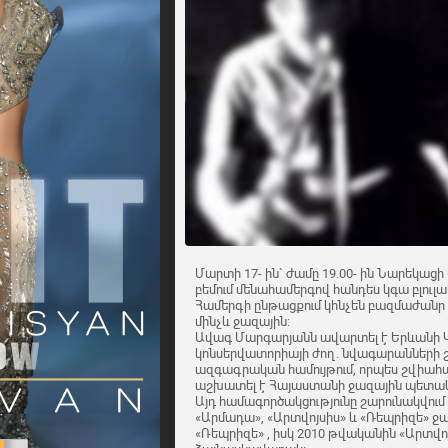
Մարտի 17- ին` ժամը 19.00- ին Նարեկաց
բեմում մենահամերգով հանդես կգա բլու
Համերգի ընթացքում կհնչեն բազմաժանր 
մինչև ջազային:
Ավագ Մարգարյանն ավարտել է Երևանի
կոնսերվատորիայի ժող. նվագարանների շվ
ազգագրական համույթում, որպես շվիահար
աշխատել է Հայաստանի ջազային պետակա
Այդ համագործակցությունը շարունակվում 
«Արմադա», «Արտվոյսիս» և «Ռեպրիզե» ջա
«Ռեպրիզե» , իսկ 2010 թվականին «Արտվո