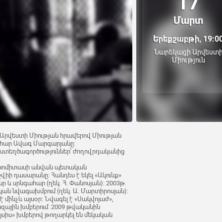
17
Մարտ
Երեքշաբթի, 19:0
Նարեկացի Արվեստ
Միություն
ի Արվեստի Միության հրավերով Միության
լահար Ավագ Մարգարյանը:
ստեղծագործություններ՝ ժողովրդականից
 Կոմիտասի անվան պետական
իի դասարանը: Հանդես է եկել «Ակունք»
 և սրնգահար (ղեկ. Հ. Փանոսյան): 2003թ.
ն նվագախմբում (ղեկ. Ա. Մարտիրոսյան):
է մինչև այսօր: Նվագել է «Սակվոյաժ»,
զային խմբերում: 2009 թվականին
յսիս» խմբերով թողարկել են մեկական