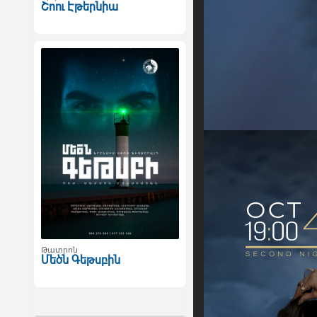
Շոու Էթերնիա
Թատրոն
Մեծն Գեթսբին