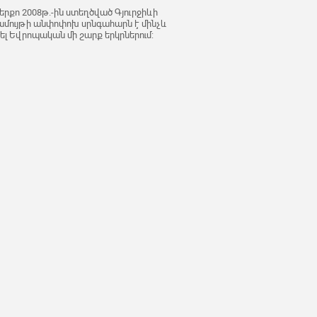
րքո 2008թ.-ին ստեղծված Գյուրջիևի
մույթի անփոփոխ սրնգահարն է մինչև
եցել Եվրոպական մի շարք երկրներում: