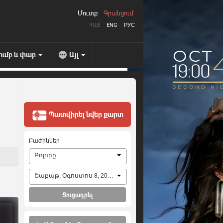
Մուտք
Գրանցում
ՀԱՅ
ENG
РУС
ումբ և փաբ
Այլ
Պատվիրել նվեր քարտ
Բաժիններ
Բոլորը
Շաբաթ, Օգոստոս 8, 2026
Ցուցադրել