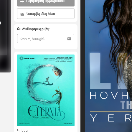
Ավելացնել միջոցառում
Կապվել մեզ հետ
0
Բաժանորդագրվել:
ի
Կրկես