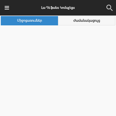
Լա Դեֆանս Կոմպլեքս
Միջոցառումներ
Ժամանակացույց