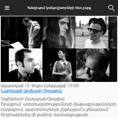
Հանդիպում կոմպոզիտորների հետ շարք
Ավարտված
15
Հուլիս
Երեքշաբթի
19:00
Նարեկացի Արվեստի Միություն
Tag(h)ebuch (Տաղարան/Օրագիր)
Ծրագրում՝ ստեղծագործությունների (ձայնագրությունների)
ունկնդրում, պարտիտուրների ընթերցում և քննարկում՝
հեղինակներից մի քանիսի մասնակցությամբ։