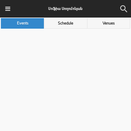
Սոֆիա Սողոմոնյան
Events
Schedule
Venues