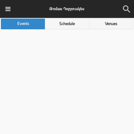
Թոմաս Դոբրուսկես
Events
Schedule
Venues