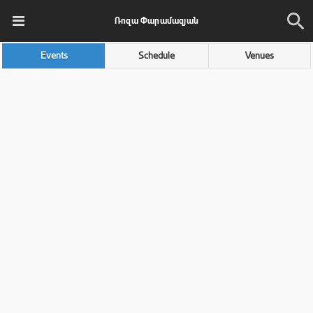
Ռոզա Փարամազյան
Events
Schedule
Venues