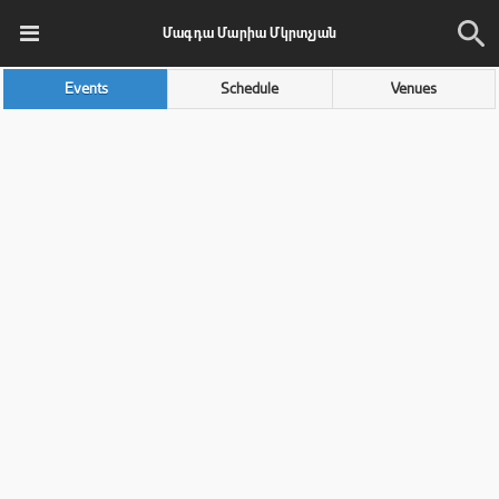
Մագդա Մարիա Մկրտչյան
Events
Schedule
Venues