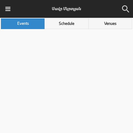
Մավր Մկրտչյան
Events
Schedule
Venues