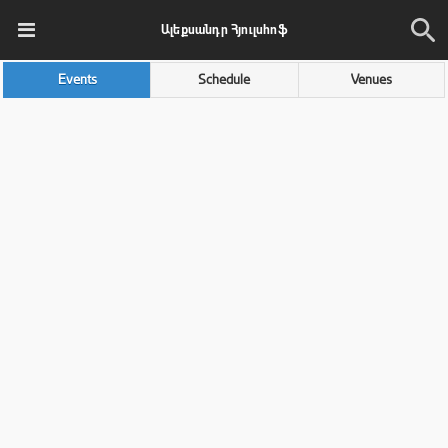
Ալեքսանդր Հյուլսհոֆ
Events
Schedule
Venues