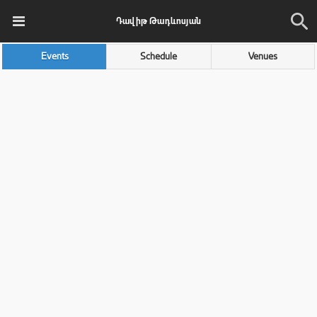
Դավիթ Թադևոսյան
Events
Schedule
Venues