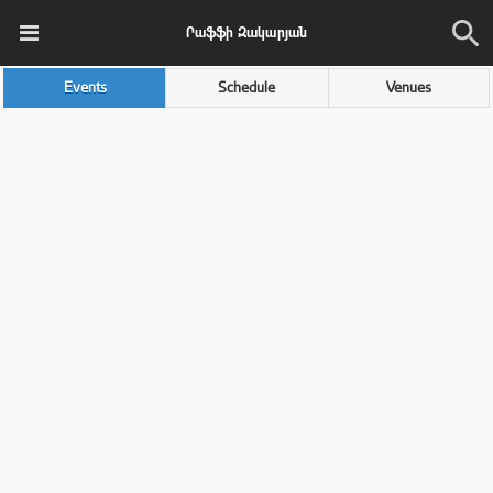
Րաֆֆի Զակարյան
Events
Schedule
Venues