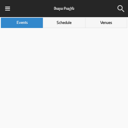
Յալա Բալին
Events
Schedule
Venues