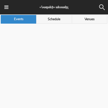
«Նազանի» անսամբլ
Events
Schedule
Venues