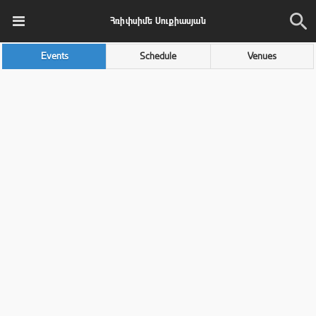
Հռիփսիմե Սուքիասյան
Events
Schedule
Venues