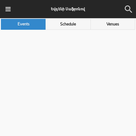
Եվգենի Սաֆրոնով
Events
Schedule
Venues