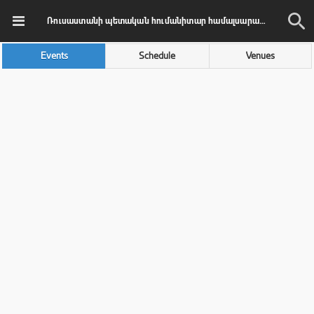
Ռուսաստանի պետական հումանիտար համալսարանի ակադեմիական մեծ երգչախումբ
Events
Schedule
Venues